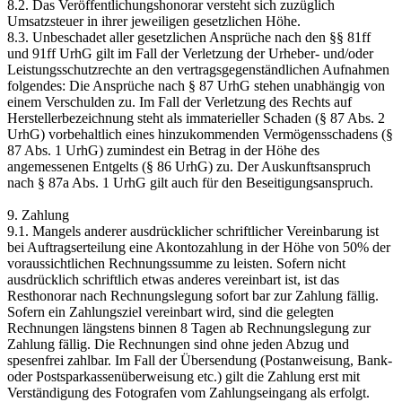
8.2. Das Veröffentlichungshonorar versteht sich zuzüglich
Umsatzsteuer in ihrer jeweiligen gesetzlichen Höhe.
8.3. Unbeschadet aller gesetzlichen Ansprüche nach den §§ 81ff
und 91ff UrhG gilt im Fall der Verletzung der Urheber- und/oder
Leistungsschutzrechte an den vertragsgegenständlichen Aufnahmen
folgendes: Die Ansprüche nach § 87 UrhG stehen unabhängig von
einem Verschulden zu. Im Fall der Verletzung des Rechts auf
Herstellerbezeichnung steht als immaterieller Schaden (§ 87 Abs. 2
UrhG) vorbehaltlich eines hinzukommenden Vermögensschadens (§
87 Abs. 1 UrhG) zumindest ein Betrag in der Höhe des
angemessenen Entgelts (§ 86 UrhG) zu. Der Auskunftsanspruch
nach § 87a Abs. 1 UrhG gilt auch für den Beseitigungsanspruch.
9. Zahlung
9.1. Mangels anderer ausdrücklicher schriftlicher Vereinbarung ist
bei Auftragserteilung eine Akontozahlung in der Höhe von 50% der
voraussichtlichen Rechnungssumme zu leisten. Sofern nicht
ausdrücklich schriftlich etwas anderes vereinbart ist, ist das
Resthonorar nach Rechnungslegung sofort bar zur Zahlung fällig.
Sofern ein Zahlungsziel vereinbart wird, sind die gelegten
Rechnungen längstens binnen 8 Tagen ab Rechnungslegung zur
Zahlung fällig. Die Rechnungen sind ohne jeden Abzug und
spesenfrei zahlbar. Im Fall der Übersendung (Postanweisung, Bank-
oder Postsparkassenüberweisung etc.) gilt die Zahlung erst mit
Verständigung des Fotografen vom Zahlungseingang als erfolgt.