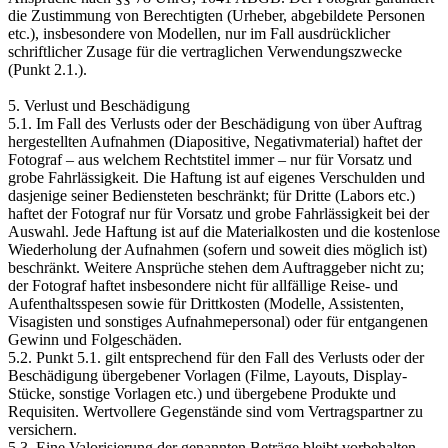
die Zustimmung von Berechtigten (Urheber, abgebildete Personen
etc.), insbesondere von Modellen, nur im Fall ausdrücklicher
schriftlicher Zusage für die vertraglichen Verwendungszwecke
(Punkt 2.1.).
5. Verlust und Beschädigung
5.1. Im Fall des Verlusts oder der Beschädigung von über Auftrag
hergestellten Aufnahmen (Diapositive, Negativmaterial) haftet der
Fotograf – aus welchem Rechtstitel immer – nur für Vorsatz und
grobe Fahrlässigkeit. Die Haftung ist auf eigenes Verschulden und
dasjenige seiner Bediensteten beschränkt; für Dritte (Labors etc.)
haftet der Fotograf nur für Vorsatz und grobe Fahrlässigkeit bei der
Auswahl. Jede Haftung ist auf die Materialkosten und die kostenlose
Wiederholung der Aufnahmen (sofern und soweit dies möglich ist)
beschränkt. Weitere Ansprüche stehen dem Auftraggeber nicht zu;
der Fotograf haftet insbesondere nicht für allfällige Reise- und
Aufenthaltsspesen sowie für Drittkosten (Modelle, Assistenten,
Visagisten und sonstiges Aufnahmepersonal) oder für entgangenen
Gewinn und Folgeschäden.
5.2. Punkt 5.1. gilt entsprechend für den Fall des Verlusts oder der
Beschädigung übergebener Vorlagen (Filme, Layouts, Display-
Stücke, sonstige Vorlagen etc.) und übergebene Produkte und
Requisiten. Wertvollere Gegenstände sind vom Vertragspartner zu
versichern.
5.3. Eine Valorisierung der genannten Beträge bleibt vorbehalten.