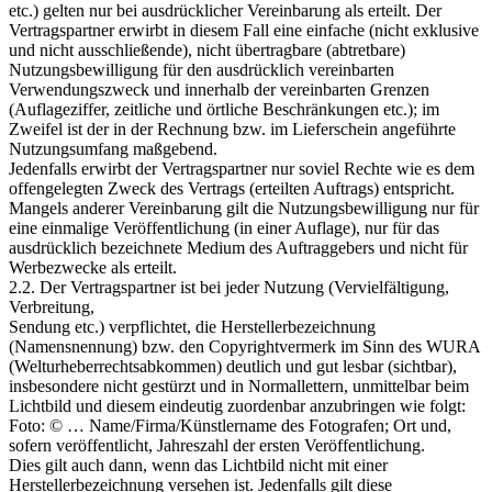
etc.) gelten nur bei ausdrücklicher Vereinbarung als erteilt. Der
Vertragspartner erwirbt in diesem Fall eine einfache (nicht exklusive
und nicht ausschließende), nicht übertragbare (abtretbare)
Nutzungsbewilligung für den ausdrücklich vereinbarten
Verwendungszweck und innerhalb der vereinbarten Grenzen
(Auflageziffer, zeitliche und örtliche Beschränkungen etc.); im
Zweifel ist der in der Rechnung bzw. im Lieferschein angeführte
Nutzungsumfang maßgebend.
Jedenfalls erwirbt der Vertragspartner nur soviel Rechte wie es dem
offengelegten Zweck des Vertrags (erteilten Auftrags) entspricht.
Mangels anderer Vereinbarung gilt die Nutzungsbewilligung nur für
eine einmalige Veröffentlichung (in einer Auflage), nur für das
ausdrücklich bezeichnete Medium des Auftraggebers und nicht für
Werbezwecke als erteilt.
2.2. Der Vertragspartner ist bei jeder Nutzung (Vervielfältigung,
Verbreitung,
Sendung etc.) verpflichtet, die Herstellerbezeichnung
(Namensnennung) bzw. den Copyrightvermerk im Sinn des WURA
(Welturheberrechtsabkommen) deutlich und gut lesbar (sichtbar),
insbesondere nicht gestürzt und in Normallettern, unmittelbar beim
Lichtbild und diesem eindeutig zuordenbar anzubringen wie folgt:
Foto: © … Name/Firma/Künstlername des Fotografen; Ort und,
sofern veröffentlicht, Jahreszahl der ersten Veröffentlichung.
Dies gilt auch dann, wenn das Lichtbild nicht mit einer
Herstellerbezeichnung versehen ist. Jedenfalls gilt diese