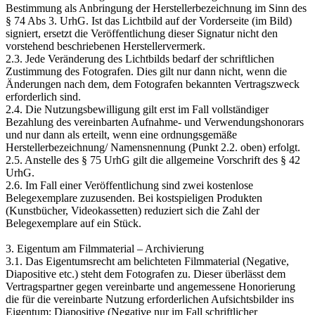
Bestimmung als Anbringung der Herstellerbezeichnung im Sinn des
§ 74 Abs 3. UrhG. Ist das Lichtbild auf der Vorderseite (im Bild)
signiert, ersetzt die Veröffentlichung dieser Signatur nicht den
vorstehend beschriebenen Herstellervermerk.
2.3. Jede Veränderung des Lichtbilds bedarf der schriftlichen
Zustimmung des Fotografen. Dies gilt nur dann nicht, wenn die
Änderungen nach dem, dem Fotografen bekannten Vertragszweck
erforderlich sind.
2.4. Die Nutzungsbewilligung gilt erst im Fall vollständiger
Bezahlung des vereinbarten Aufnahme- und Verwendungshonorars
und nur dann als erteilt, wenn eine ordnungsgemäße
Herstellerbezeichnung/ Namensnennung (Punkt 2.2. oben) erfolgt.
2.5. Anstelle des § 75 UrhG gilt die allgemeine Vorschrift des § 42
UrhG.
2.6. Im Fall einer Veröffentlichung sind zwei kostenlose
Belegexemplare zuzusenden. Bei kostspieligen Produkten
(Kunstbücher, Videokassetten) reduziert sich die Zahl der
Belegexemplare auf ein Stück.
3. Eigentum am Filmmaterial – Archivierung
3.1. Das Eigentumsrecht am belichteten Filmmaterial (Negative,
Diapositive etc.) steht dem Fotografen zu. Dieser überlässt dem
Vertragspartner gegen vereinbarte und angemessene Honorierung
die für die vereinbarte Nutzung erforderlichen Aufsichtsbilder ins
Eigentum; Diapositive (Negative nur im Fall schriftlicher