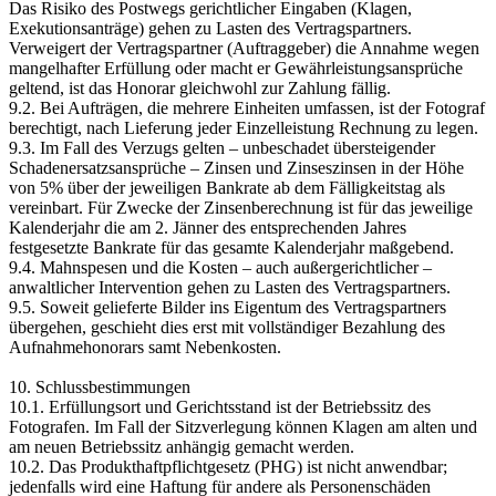
Das Risiko des Postwegs gerichtlicher Eingaben (Klagen,
Exekutionsanträge) gehen zu Lasten des Vertragspartners.
Verweigert der Vertragspartner (Auftraggeber) die Annahme wegen
mangelhafter Erfüllung oder macht er Gewährleistungsansprüche
geltend, ist das Honorar gleichwohl zur Zahlung fällig.
9.2. Bei Aufträgen, die mehrere Einheiten umfassen, ist der Fotograf
berechtigt, nach Lieferung jeder Einzelleistung Rechnung zu legen.
9.3. Im Fall des Verzugs gelten – unbeschadet übersteigender
Schadenersatzsansprüche – Zinsen und Zinseszinsen in der Höhe
von 5% über der jeweiligen Bankrate ab dem Fälligkeitstag als
vereinbart. Für Zwecke der Zinsenberechnung ist für das jeweilige
Kalenderjahr die am 2. Jänner des entsprechenden Jahres
festgesetzte Bankrate für das gesamte Kalenderjahr maßgebend.
9.4. Mahnspesen und die Kosten – auch außergerichtlicher –
anwaltlicher Intervention gehen zu Lasten des Vertragspartners.
9.5. Soweit gelieferte Bilder ins Eigentum des Vertragspartners
übergehen, geschieht dies erst mit vollständiger Bezahlung des
Aufnahmehonorars samt Nebenkosten.
10. Schlussbestimmungen
10.1. Erfüllungsort und Gerichtsstand ist der Betriebssitz des
Fotografen. Im Fall der Sitzverlegung können Klagen am alten und
am neuen Betriebssitz anhängig gemacht werden.
10.2. Das Produkthaftpflichtgesetz (PHG) ist nicht anwendbar;
jedenfalls wird eine Haftung für andere als Personenschäden