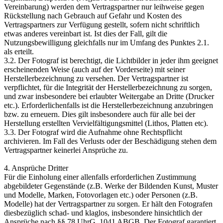
Vereinbarung) werden dem Vertragspartner nur leihweise gegen
Rückstellung nach Gebrauch auf Gefahr und Kosten des
Vertragspartners zur Verfügung gestellt, sofern nicht schriftlich
etwas anderes vereinbart ist. Ist dies der Fall, gilt die
Nutzungsbewilligung gleichfalls nur im Umfang des Punktes 2.1.
als erteilt.
3.2. Der Fotograf ist berechtigt, die Lichtbilder in jeder ihm geeignet
erscheinenden Weise (auch auf der Vorderseite) mit seiner
Herstellerbezeichnung zu versehen. Der Vertragspartner ist
verpflichtet, für die Integrität der Herstellerbezeichnung zu sorgen,
und zwar insbesondere bei erlaubter Weitergabe an Dritte (Drucker
etc.). Erforderlichenfalls ist die Herstellerbezeichnung anzubringen
bzw. zu erneuern. Dies gilt insbesondere auch für alle bei der
Herstellung erstellten Vervielfältigungsmittel (Lithos, Platten etc).
3.3. Der Fotograf wird die Aufnahme ohne Rechtspflicht
archivieren. Im Fall des Verlusts oder der Beschädigung stehen dem
Vertragspartner keinerlei Ansprüche zu.
4. Ansprüche Dritter
Für die Einholung einer allenfalls erforderlichen Zustimmung
abgebildeter Gegenstände (z.B. Werke der Bildenden Kunst, Muster
und Modelle, Marken, Fotovorlagen etc.) oder Personen (z.B.
Modelle) hat der Vertragspartner zu sorgen. Er hält den Fotografen
diesbezüglich schad- und klaglos, insbesondere hinsichtlich der
Ansprüche nach §§ 78 UhrG, 1041 ABGB. Der Fotograf garantiert