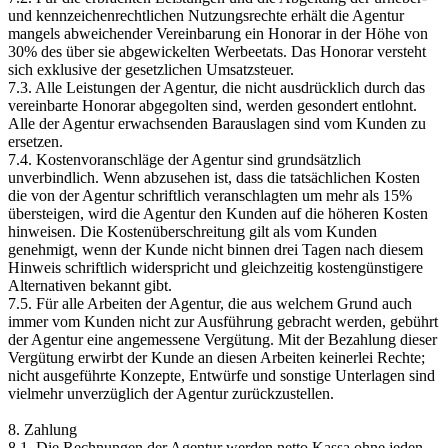
und kennzeichenrechtlichen Nutzungsrechte erhält die Agentur
mangels abweichender Vereinbarung ein Honorar in der Höhe von
30% des über sie abgewickelten Werbeetats. Das Honorar versteht
sich exklusive der gesetzlichen Umsatzsteuer.
7.3. Alle Leistungen der Agentur, die nicht ausdrücklich durch das
vereinbarte Honorar abgegolten sind, werden gesondert entlohnt.
Alle der Agentur erwachsenden Barauslagen sind vom Kunden zu
ersetzen.
7.4. Kostenvoranschläge der Agentur sind grundsätzlich
unverbindlich. Wenn abzusehen ist, dass die tatsächlichen Kosten
die von der Agentur schriftlich veranschlagten um mehr als 15%
übersteigen, wird die Agentur den Kunden auf die höheren Kosten
hinweisen. Die Kostenüberschreitung gilt als vom Kunden
genehmigt, wenn der Kunde nicht binnen drei Tagen nach diesem
Hinweis schriftlich widerspricht und gleichzeitig kostengünstigere
Alternativen bekannt gibt.
7.5. Für alle Arbeiten der Agentur, die aus welchem Grund auch
immer vom Kunden nicht zur Ausführung gebracht werden, gebührt
der Agentur eine angemessene Vergütung. Mit der Bezahlung dieser
Vergütung erwirbt der Kunde an diesen Arbeiten keinerlei Rechte;
nicht ausgeführte Konzepte, Entwürfe und sonstige Unterlagen sind
vielmehr unverzüglich der Agentur zurückzustellen.
8. Zahlung
8.1. Die Rechnungen der Agentur werden netto Kassa ohne jeden